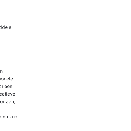
ddels
en
ionele
oi een
eatieve
oor aan,
n en kun