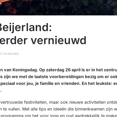
ijerland:
erder vernieuwd
ST IN
NIEUWS
.
n van Koningsdag. Op zaterdag 26 april is er in het cent
s zijn we met de laatste voorbereidingen bezig om er ook 
ciaal voor jou, je familie en vrienden. En het leukste: er
.
vertrouwde festiviteiten, maar ook nieuwe activiteiten ontd
n te vullen. Met alle tips en ideeën die binnenkwamen zijn 
r programma om het voor jong en oud aantrekkelijk te make