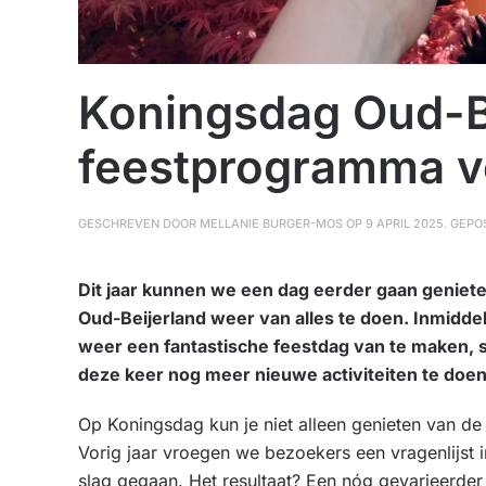
Koningsdag Oud-Be
feestprogramma v
GESCHREVEN DOOR
MELLANIE BURGER-MOS
OP
9 APRIL 2025
. GEPO
Dit jaar kunnen we een dag eerder gaan geniete
Oud-Beijerland weer van alles te doen. Inmiddel
weer een fantastische feestdag van te maken, spe
deze keer nog meer nieuwe activiteiten te doen
Op Koningsdag kun je niet alleen genieten van de 
Vorig jaar vroegen we bezoekers een vragenlijst i
slag gegaan. Het resultaat? Een nóg gevarieerde