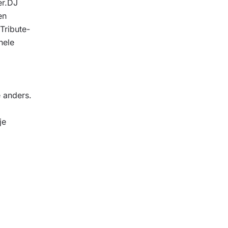
er.DJ
en
Tribute-
hele
 anders.
je