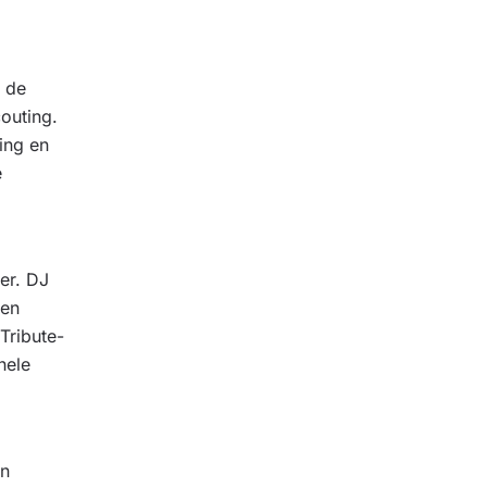
n de
outing.
ing en
e
er. DJ
een
Tribute-
hele
en