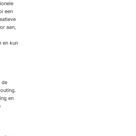
ionele
oi een
eatieve
oor aan,
n en kun
n de
outing.
ing en
e