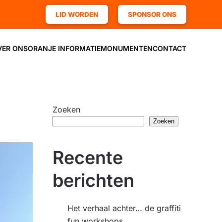
LID WORDEN
SPONSOR ONS
VER ONS
ORANJE INFORMATIE
MONUMENTEN
CONTACT
Zoeken
Zoeken
Recente
berichten
Het verhaal achter… de graffiti
fun workshops