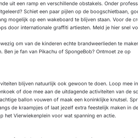
ande uit een ramp en verschillende obstakels. Onder profess
itgeleerd? Schiet een paar pijlen op de boogschietbaan, go
lang mogelijk op een wakeboard te blijven staan. Voor de cr
ps door internationale graffiti artiesten. Meld je hier snel v
nwezig om van de kinderen echte brandweerlieden te make
lein. Ben je fan van Pikachu of SpongeBob? Ontmoet ze op
tiviteiten blijven natuurlijk ook gewoon te doen. Loop mee i
enkoek of doe mee aan de uitdagende activiteiten van de sc
rachtige ballon vouwen of maak een koninklijke knutsel. Spr
angs de kraampjes of laat jezelf extra feestelijk maken in d
p het Vierwiekenplein voor wat spanning en actie.