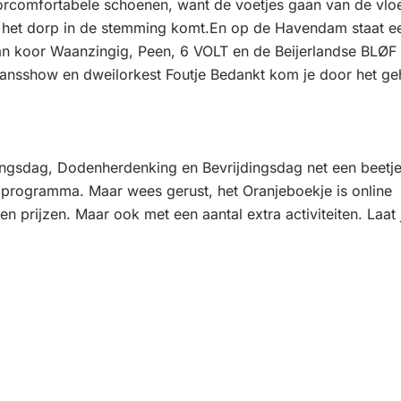
oorcomfortabele schoenen, want de voetjes gaan van de vlo
op het dorp in de stemming komt.En op de Havendam staat e
an koor Waanzingig, Peen, 6 VOLT en de Beijerlandse BLØF 
ansshow en dweilorkest Foutje Bedankt kom je door het ge
ngsdag, Dodenherdenking en Bevrijdingsdag net een beetje
t programma. Maar wees gerust, het Oranjeboekje is online
en prijzen. Maar ook met een aantal extra activiteiten. Laat 