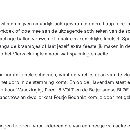
tiviteiten blijven natuurlijk ook gewoon te doen. Loop mee i
enkoek of doe mee aan de uitdagende activiteiten van de sc
rachtige ballon vouwen of maak een koninklijke knutsel. Spr
angs de kraampjes of laat jezelf extra feestelijk maken in d
p het Vierwiekenplein voor wat spanning en actie.
or comfortabele schoenen, want de voetjes gaan van de vlo
op het dorp in de stemming komt. En op de Havendam staat 
an koor Waanzingig, Peen, 6 VOLT en de Beijerlandse BLØF 
ansshow en dweilorkest Foutje Bedankt kom je door het ge
ngen te doen. Voor iedereen die van een beetje van actie 