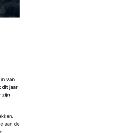
rum van
dit jaar
 zijn
ekken.
we aan de
n!