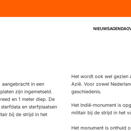
NIEUWS
AGENDA
O
Het wordt ook wel gezien al
 aangebracht in een
Azië. Voor zowel Nederland
laten zijn ingemetseld.
geschiedenis.
reed en 1 meter diep. De
Het Indië-monument is opge
terfdata en sterfplaatsen
militair bij de strijd in h
ir bij de strijd in het
Het monument is onthuld o