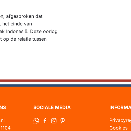
en, afgesproken dat
t het einde van
iek Indonesië. Deze oorlog
 op de relatie tussen
NS
SOCIALE MEDIA
INFORMA
.nl
Privacyr
1104
Cookies