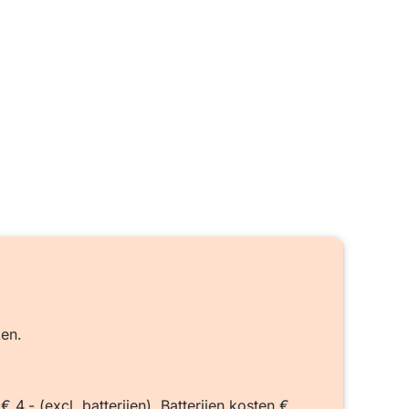
ken.
4,- (excl. batterijen). Batterijen kosten €