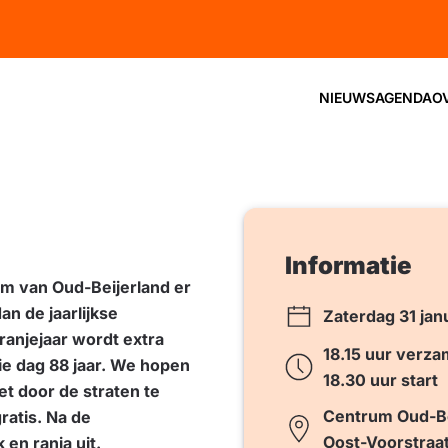
NIEUWS
AGENDA
O
Informatie
rum van Oud-Beijerland er
an de jaarlijkse
Zaterdag 31 jan
ranjejaar wordt extra
18.15 uur verz
die dag 88 jaar. We hopen
18.30 uur start
et door de straten te
Centrum Oud-Be
ratis. Na de
Oost-Voorstraa
en ranja uit.