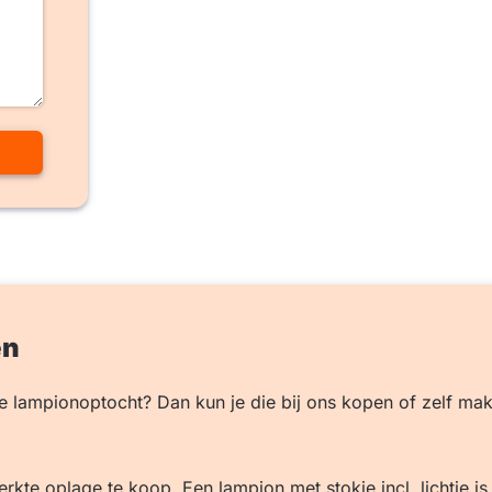
en
e lampionoptocht? Dan kun je die bij ons kopen of zelf ma
e oplage te koop. Een lampion met stokje incl. lichtje is € 