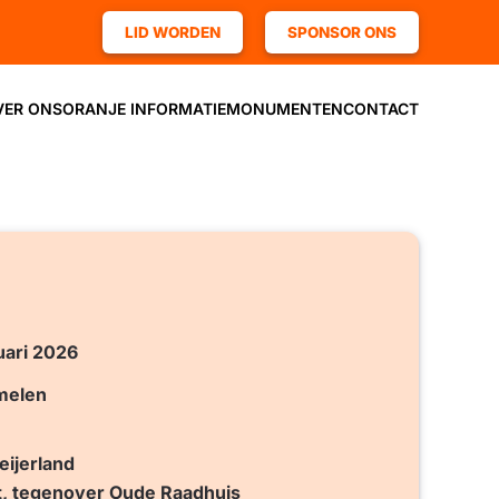
LID WORDEN
SPONSOR ONS
VER ONS
ORANJE INFORMATIE
MONUMENTEN
CONTACT
uari 2026
amelen
ijerland
t, tegenover Oude Raadhuis